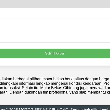
Submit Order
diakan berbagai pilihan motor bekas berkualitas dengan harg
ya dilengkapi informasi lengkap mengenai kondisi kendaraan. Pr
 transaksi. Selain itu, Motor Bekas Cibinong juga menawarkan 
ran. Dengan dukungan tim profesional yang siap membantu k
p>© 2025 MOTOR BEKAS CIBINONG. Semua hak dilindungi.